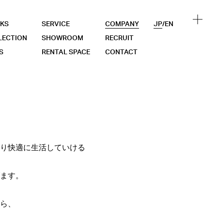
KS
SERVICE
COMPANY
JP
/
EN
LECTION
SHOWROOM
RECRUIT
S
RENTAL SPACE
CONTACT
より快適に生活していける
ます。
ら、