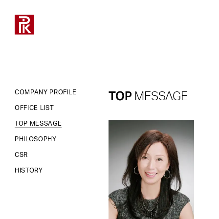
TOP
COMPANY PROFILE
MESSAGE
ALL WORKS
ALL WORKS
ALL MANNEQUINS
ALL BODY&TORSOS
ALL FIXTURES
ALL TOOLS
ALL
ABOUT
採用について
お仕事のご相談
OFFICE LIST
NEWS
PRODUCT
募集要項
採用について
PRODUCTS
PRODUCTS
STYLE
STYLE
STYLE
STYLE
TOP MESSAGE
ART PIECE
ART PIECE
REAL
FLOOR
UNIT
PROPS
RECRUIT
DISPLAY
新卒採用
営業・協業について
PHILOSOPHY
MANNEQUIN
MANNEQUIN
ABSTRACT
SINGLE
DISPLAY
TYPE
SPACE
キャリア採用
取材について
CSR
FIXTURE
FIXTURE
SCULPTURE
MANNEQUINS
MANNEQUINS
KID’S
CLOSE
VALUE
インターンシップ
ショールームについて
HISTORY
TOOL
TOOL
HEADLESS
BODY&TORSOS
BODY&TORSOS
LADY’S
TOTAL SOLUTION
レンタルスペースについて
CHARACTER
DISPLAYS
DISPLAYS
TOOLS
FIXTURES
MANNEQUINS
その他のお問い合わせ
TYPE
WINDOW
WINDOW
FIXTURES
SEASON
SEASON
LADY’S
TOOLS