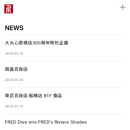
NEWS
大丸心斎橋店300周年特別企画
2026.04.10
ALL WORKS
ALL WORKS
ALL MANNEQUINS
ALL BODY&TORSOS
ALL FIXTURES
ALL TOOLS
ALL
ABOUT
COMPANY PROFILE
採用について
お仕事のご相談
PRODUCTS
PRODUCTS
STYLE
STYLE
STYLE
STYLE
岡島百貨店
NEWS
PRODUCT
OFFICE LIST
募集要項
採用について
ART PIECE
ART PIECE
REAL
FLOOR
UNIT
PROPS
TYPE
MANNEQUIN
MANNEQUIN
ABSTRACT
SINGLE
DISPLAY
RECRUIT
DISPLAY
TOP MESSAGE
新卒採用
営業・協業について
2024.04.26
KID’S
FIXTURE
FIXTURE
SCULPTURE
MANNEQUINS
MANNEQUINS
SPACE
PHILOSOPHY
キャリア採用
取材について
LADY’S
TOOL
TOOL
HEADLESS
BODY&TORSOS
BODY&TORSOS
東武百貨店 船橋店 B1F 食品
CLOSE
VALUE
CSR
インターンシップ
ショールームについて
DISPLAYS
DISPLAYS
MANNEQUINS
CHARACTER
TOOLS
FIXTURES
WINDOW
WINDOW
2024.01.15
TYPE
FIXTURES
TOTAL SOLUTION
HISTORY
レンタルスペースについて
SEASON
SEASON
LADY’S
TOOLS
その他のお問い合わせ
VP
VP
MEN’S
FRED Dive into FRED’s Riviere Shades
MDP
MDP
KID’S