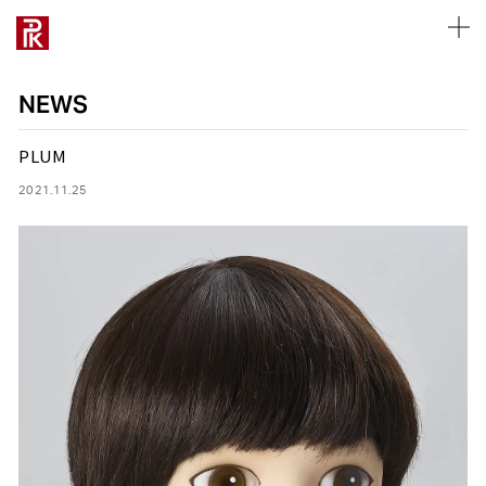
NEWS
PLUM
2021.11.25
ALL WORKS
ALL WORKS
ALL MANNEQUINS
ALL BODY&TORSOS
ALL FIXTURES
ALL TOOLS
ALL
ABOUT
COMPANY PROFILE
採用について
お仕事のご相談
PRODUCTS
PRODUCTS
STYLE
STYLE
STYLE
STYLE
NEWS
PRODUCT
OFFICE LIST
募集要項
採用について
ART PIECE
ART PIECE
REAL
FLOOR
UNIT
PROPS
TYPE
MANNEQUIN
MANNEQUIN
ABSTRACT
SINGLE
DISPLAY
RECRUIT
DISPLAY
TOP MESSAGE
新卒採用
営業・協業について
KID’S
FIXTURE
FIXTURE
SCULPTURE
MANNEQUINS
MANNEQUINS
SPACE
PHILOSOPHY
キャリア採用
取材について
LADY’S
TOOL
TOOL
HEADLESS
BODY&TORSOS
BODY&TORSOS
CLOSE
VALUE
CSR
インターンシップ
ショールームについて
DISPLAYS
DISPLAYS
MANNEQUINS
CHARACTER
TOOLS
FIXTURES
WINDOW
WINDOW
TYPE
FIXTURES
TOTAL SOLUTION
HISTORY
レンタルスペースについて
SEASON
SEASON
LADY’S
TOOLS
その他のお問い合わせ
VP
VP
MEN’S
MDP
MDP
KID’S