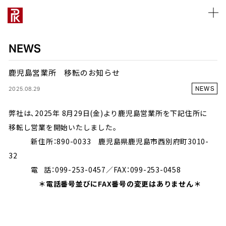
NEWS
鹿児島営業所 移転のお知らせ
NEWS
2025.08.29
ALL WORKS
ALL WORKS
ALL MANNEQUINS
ALL BODY&TORSOS
ALL FIXTURES
ALL TOOLS
ABOUT
COMPANY PROFILE
採用について
お仕事のご相談
弊社は､2025年 8月29日(金)より鹿児島営業所を下記住所に
PRODUCTS
PRODUCTS
STYLE
STYLE
STYLE
STYLE
PRODUCT
OFFICE LIST
募集要項
採用について
ART PIECE
ART PIECE
REAL
FLOOR
UNIT
PROPS
移転し営業を開始いたしました｡
TYPE
MANNEQUIN
MANNEQUIN
ABSTRACT
SINGLE
DISPLAY
DISPLAY
TOP MESSAGE
新卒採用
営業・協業について
新住所：890-0033 鹿児島県鹿児島市西別府町3010-
KID’S
FIXTURE
FIXTURE
SCULPTURE
MANNEQUINS
MANNEQUINS
32
SPACE
PHILOSOPHY
キャリア採用
取材について
LADY’S
TOOL
TOOL
HEADLESS
BODY&TORSOS
BODY&TORSOS
電 話：099-253-0457／FAX：099-253-0458
VALUE
CSR
インターンシップ
ショールームについて
DISPLAYS
DISPLAYS
MANNEQUINS
CHARACTER
TOOLS
FIXTURES
＊
電話番号並びにFAX番号の変更はありません＊
WINDOW
WINDOW
TYPE
FIXTURES
TOTAL SOLUTION
HISTORY
レンタルスペースについて
SEASON
SEASON
LADY’S
TOOLS
その他のお問い合わせ
VP
VP
MEN’S
MDP
MDP
KID’S