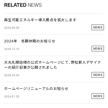
CLOSE
CLOSE
RELATED
SPACES
SPACES
NEWS
BODY&TORSOS
STORE
STORE
FIXTURES
CLOSE
OFFICE
OFFICE
TOOLS
再生可能エネルギー導入拠点を拡大します
POPUP STORE
POPUP STORE
EVENT
EVENT
NEWS
2025.05.30
EXHIBITION
EXHIBITION
CLIENTS
CLIENTS
2024年 冬期休暇のお知らせ
FOOD
FOOD
CLOSE
NEWS
2024.12.10
FASHION
FASHION
JEWELRY
JEWELRY
COSME
COSME
大丸札幌店様の公式ホームページにて、弊社新人デザイナ
ーの紹介記事が公開されました
DEVELOPER
DEVELOPER
DEPARTMENT
DEPARTMENT
NEWS
2026.03.04
PUBLIC
PUBLIC
OTHER
OTHER
ホームページリニューアルのお知らせ
NEWS
2024.01.20
CLOSE
CLOSE