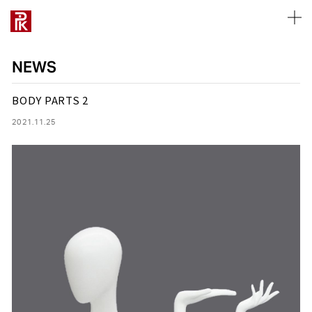
NEWS
BODY PARTS 2
2021.11.25
ALL WORKS
ALL WORKS
ALL MANNEQUINS
ALL BODY&TORSOS
ALL FIXTURES
ALL TOOLS
ALL
ABOUT
COMPANY PROFILE
採用について
お仕事のご相談
PRODUCTS
PRODUCTS
STYLE
STYLE
STYLE
STYLE
NEWS
PRODUCT
OFFICE LIST
募集要項
採用について
ART PIECE
ART PIECE
REAL
FLOOR
UNIT
PROPS
TYPE
MANNEQUIN
MANNEQUIN
ABSTRACT
SINGLE
DISPLAY
RECRUIT
DISPLAY
TOP MESSAGE
新卒採用
営業・協業について
KID’S
FIXTURE
FIXTURE
SCULPTURE
MANNEQUINS
MANNEQUINS
SPACE
PHILOSOPHY
キャリア採用
取材について
LADY’S
TOOL
TOOL
HEADLESS
BODY&TORSOS
BODY&TORSOS
CLOSE
VALUE
CSR
インターンシップ
ショールームについて
DISPLAYS
DISPLAYS
MANNEQUINS
CHARACTER
TOOLS
FIXTURES
WINDOW
WINDOW
TYPE
FIXTURES
TOTAL SOLUTION
HISTORY
レンタルスペースについて
SEASON
SEASON
LADY’S
TOOLS
その他のお問い合わせ
VP
VP
MEN’S
MDP
MDP
KID’S